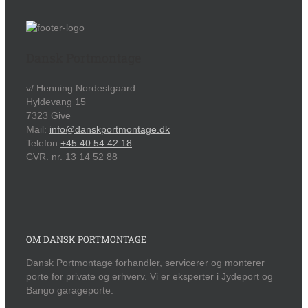
Dansk Portmontage
v/ Henning Nordestgaard
Hyldevang 15
7323 Give
Mail:
info@danskportmontage.dk
Telefon
+45 40 54 42 18
CVR. nr. 13 14 52 88
OM DANSK PORTMONTAGE
Dansk Portmontage forhandler, servicerer og monterer
porte for private og erhverv. Vi er eksperter i Jydeport og
Bango garageporte.