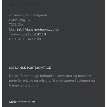
Dansk Portmontage
v/ Henning Nordestgaard
Hyldevang 15
7323 Give
Mail:
info@danskportmontage.dk
Telefon
+45 40 54 42 18
CVR. nr. 13 14 52 88
OM DANSK PORTMONTAGE
Dansk Portmontage forhandler, servicerer og monterer
porte for private og erhverv. Vi er eksperter i Jydeport og
Bango garageporte.
Mere information