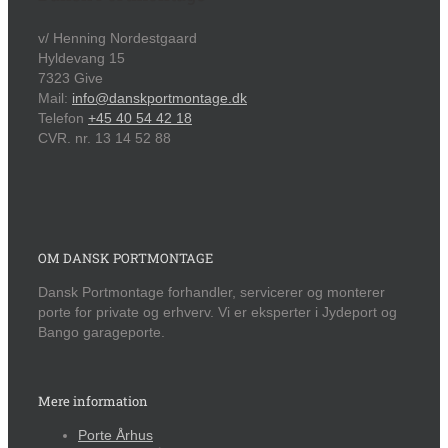
v/ Henning Nordestgaard
Hyldevang 15
7323 Give
Mail:
info@danskportmontage.dk
Telefon
+45 40 54 42 18
CVR. nr. 13 14 52 88
OM DANSK PORTMONTAGE
Dansk Portmontage forhandler, servicerer og monterer
porte for private og erhverv. Vi er eksperter i Jydeport og
Bango garageporte.
Mere information
Porte Århus