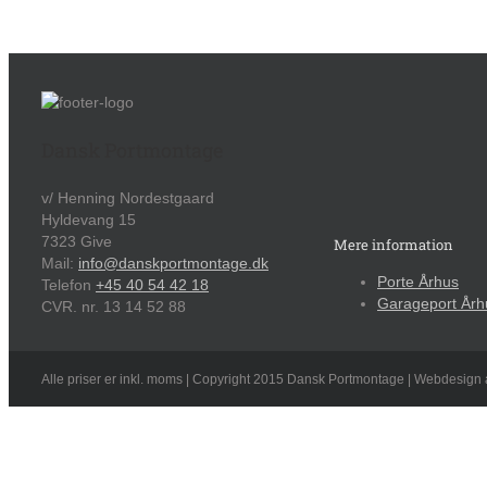
Dansk Portmontage
v/ Henning Nordestgaard
Hyldevang 15
7323 Give
Mere information
Mail:
info@danskportmontage.dk
Porte Århus
Telefon
+45 40 54 42 18
Garageport Årh
CVR. nr. 13 14 52 88
Alle priser er inkl. moms | Copyright 2015 Dansk Portmontage | Webdesign 