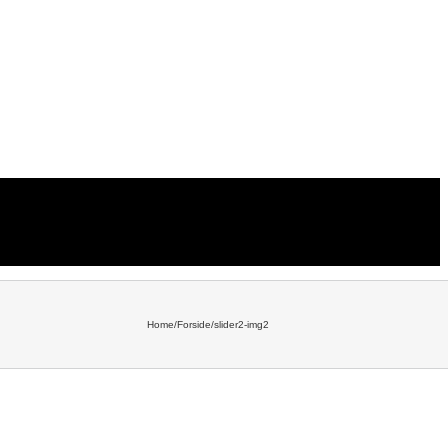
Home
/
Forside
/
slider2-img2